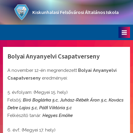
Skip
to
Kiskunhalasi Felsővárosi Általános Iskola
content
Oktatási intézmény
Bolyai Anyanyelvi Csapatverseny
A november 12-én megrendezett
Bolyai Anyanyelvi
Csapatverseny
eredményei:
évfolyam: (Megyei 15. hely)
Felső5:
Bíró Boglárka 5.c, Juhász-Rébék Áron 5.c, Kovács
Detre Lajos 5.c, Pálfi Viktória 5.c
Felkészítő tanár:
Hegyes Emőke
évf.: (Megyei 17. hely)