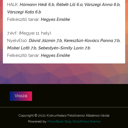
HALK:
Hómann Hédi 6.b, Rébék Lili 6.a, Várszegi Anna 6.b,
Várszegi Kata 6.b
Felkészítő tanár:
Hegyes Emőke
7.évf.: (Megyei 11. hely)
NyelvElső:
Dávid Jázmin 7.b,
Keresztúri-Kovács Panna 7.b,
Miskei Lotti 7.b, Sebestyén-Simity Lorin 7.b
Felkészítő tanár:
Hegyes Emőke
Copyright © 2021 Kiskunhalasi Felsővárosi Általános Iskola
Powered by
PressBook Blog WordPress theme