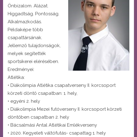
Önbizalom. Alázat.
Higgadtság. Pontosság.
Alkalmazkodás.
Példaképe több
csapattársának.
Jellemző tulajdonságok,
melyek segítették
sportsikerei elérésében.
Eredményei:
Atlétika:
• Diákolimpia Atlétika csapatverseny II. korcsoport
körzeti döntő csapatban: 1. hely,
• egyéni 2. hely
• Diákolimpia Mezei futóverseny II. korcsoport körzeti
döntőben csapatban 2. hely
• Bácsalmási Antal Atlétikai Emlékverseny
• 2020. Kegyeleti váltófutás- csapattag 1. hely