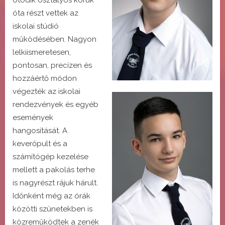
óta részt vettek az
iskolai stúdió
működésében. Nagyon
lelkiismeretesen,
pontosan, precízen és
hozzáértő módon
végezték az iskolai
rendezvények és egyéb
események
hangosítását. A
keverőpult és a
számítógép kezelése
mellett a pakolás terhe
is nagyrészt rájuk hárult.
Időnként még az órák
közötti szünetekben is
közreműködtek a zenék