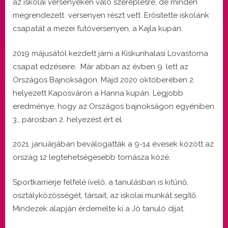
az iskolai versenyeken való szereplésre, de minden
megrendezett versenyen részt vett. Erősítette iskolánk
csapatát a mezei futóversenyen, a Kajla kupán.
2019 májusától kezdett járni a Kiskunhalasi Lovastorna
csapat edzéseire. Már abban az évben 9. lett az
Országos Bajnokságon. Majd 2020 októberében 2.
helyezett Kaposváron a Hanna kupán. Legjobb
eredménye, hogy az Országos bajnokságon egyéniben
3., párosban 2. helyezést ért el.
januárjában beválogatták a 9-14 évesek között az
ország 12 legtehetségesebb tornásza közé.
Sportkarrierje felfelé ívelő, a tanulásban is kitűnő,
osztályközösségét, társait, az iskolai munkát segítő.
Mindezek alapján érdemelte ki a Jó tanuló díjat.