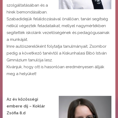
szolgáltatásában és a
hírek bemondásában.
Szabadidejük feláldozásával önállóan, tanári segítség
nélkül végezték feladataikat, mellyel nagymértékben
segítették iskolánk vezetőségének és pedagógusainak
a munkáját.
Imre autószerelőként folytatja tanulmányait, Zsombor
pedig a következő tanévtől a Kiskunhalasi Bibó István
Gimnázium tanulója lesz.
Kívánjuk, hogy ott is hasonlóan eredményesen állják
meg a helyüket!
Az év közösségi
embere díj – Koklár
Zsófia 8.d