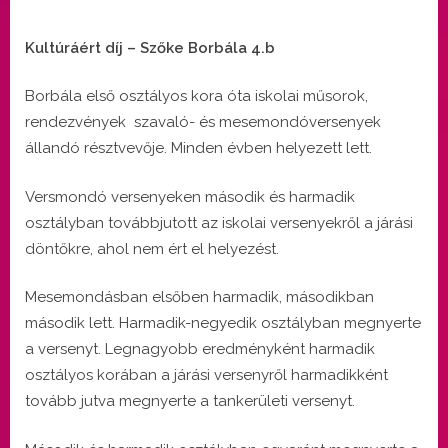
Kultúráért díj – Szőke Borbála 4.b
Borbála első osztályos kora óta iskolai műsorok,
rendezvények szavaló- és mesemondóversenyek
állandó résztvevője. Minden évben helyezett lett.
Versmondó versenyeken második és harmadik
osztályban továbbjutott az iskolai versenyekről a járási
döntőkre, ahol nem ért el helyezést.
Mesemondásban elsőben harmadik, másodikban
második lett. Harmadik-negyedik osztályban megnyerte
a versenyt. Legnagyobb eredményként harmadik
osztályos korában a járási versenyről harmadikként
tovább jutva megnyerte a tankerületi versenyt.