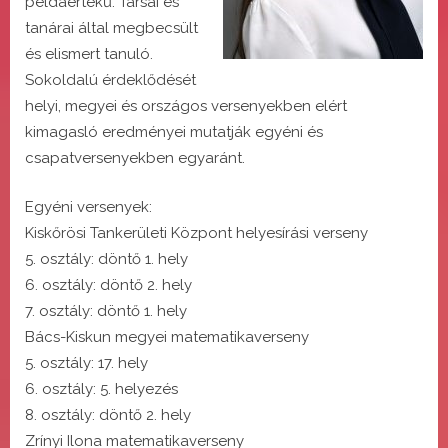
példaértékű. Társai és
tanárai által megbecsült
és elismert tanuló.
Sokoldalú érdeklődését
helyi, megyei és országos versenyekben elért
kimagasló eredményei mutatják egyéni és
csapatversenyekben egyaránt.
Egyéni versenyek:
Kiskőrösi Tankerületi Központ helyesírási verseny
5. osztály: döntő 1. hely
6. osztály: döntő 2. hely
7. osztály: döntő 1. hely
Bács-Kiskun megyei matematikaverseny
5. osztály: 17. hely
6. osztály: 5. helyezés
8. osztály: döntő 2. hely
Zrínyi Ilona matematikaverseny