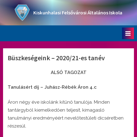
Skip
to
Kiskunhalasi Felsővárosi Általános Iskola
content
Oktatási intézmény
Büszkeségeink – 2020/21-es tanév
ALSÓ TAGOZAT
Tanulásért díj – Juhász-Rébék Áron 4.c
Áron négy éve iskolánk kitűnő tanulója. Minden
tantárgyból kiemelkedően teljesít, kimagasló
tanulmányi eredményéért nevelőtestületi dicséretben
részesül.