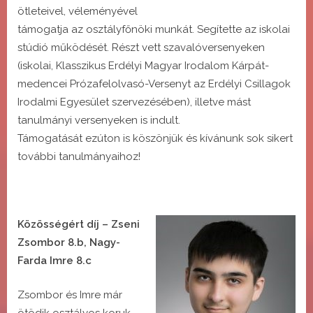
ötleteivel, véleményével
támogatja az osztályfőnöki munkát. Segítette az iskolai
stúdió működését. Részt vett szavalóversenyeken
(iskolai, Klasszikus Erdélyi Magyar Irodalom Kárpát-
medencei Prózafelolvasó-Versenyt az Erdélyi Csillagok
Irodalmi Egyesület szervezésében), illetve mást
tanulmányi versenyeken is indult.
Támogatását ezúton is köszönjük és kívánunk sok sikert
további tanulmányaihoz!
Közösségért díj – Zseni
Zsombor 8.b, Nagy-
Farda Imre 8.c
Zsombor és Imre már
ötödik osztályos koruk