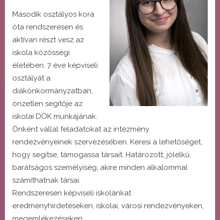
Második osztályos kora
óta rendszeresen és
aktívan részt vesz az
iskola közösségi
életében. 7 éve képviseli
osztályát a
diákönkormányzatban,
önzetlen segítője az
iskolai DÖK munkájának.
Önként vállal feladatokat az intézmény
rendezvényeinek szervezésében. Keresi a lehetőséget,
hogy segítse, támogassa társait. Határozott, jólelkű,
barátságos személyiség, akire minden alkalommal
számíthatnak társai.
Rendszeresen képviseli iskolánkat
eredményhirdetéseken, iskolai, városi rendezvényeken,
megemlékezéseken.