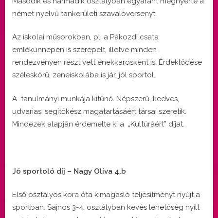
Második és harmadik osztályban egyaránt megnyerte a
német nyelvű tankerületi szavalóversenyt.
Az iskolai műsorokban, pl. a Pákozdi csata
emlékünnepén is szerepelt, illetve minden
rendezvényen részt vett énekkarosként is. Érdeklődése
széleskörű, zeneiskolába is jár, jól sportol.
A tanulmányi munkája kitűnő. Népszerű, kedves,
udvarias, segítőkész magatartásáért társai szeretik.
Mindezek alapján érdemelte ki a „Kultúráért” díjat.
Jó sportoló díj – Nagy Olíva 4.b
Első osztályos kora óta kimagasló teljesítményt nyújt a
sportban. Sajnos 3-4. osztályban kevés lehetőség nyílt