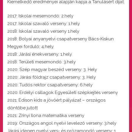
Kiemelkedő eredményei alapján kapja a Tanulásért díjat.
2017: Iskolai mesemondó: 2.hely
2017: Iskolai szavaló verseny: 1.hely
2018: Iskolai szavaló verseny 1.hely
2018: Bolyai anyanyelvi csapatverseny Bács-Kiskun
Megyei forduló: 4.hely
2018: Járási énekverseny: 1.hely
2018: Területi mesemondó: 3.hely
2020: Szép magyar beszéd verseny: 3. Hely
2020: Járási földrajz csapatverseny: 3. Hely
2020: Tudós rektor csapatverseny: 6.hely
2020: Erdélyi csillagok Egyesületi szépkiejtés verseny
2021: Edison kids a jövőért pályázat – országos
döntőbe jutott
2021: Zrinyi Ilona matematika verseny
2019: Országos angol nyelvi levelező verseny: 3.hely
Járási idegen nyelvi vers- és prózamondó verseny: 1.