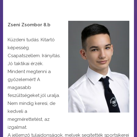
Zseni Zsombor 8.b
Küzdeni tudás. Kitartó
képesség.
Csapatszellem. Irányítás.
Jó taktikai érzék.
Mindent megtenni a
győzelemért! A
magasabb
feszültségeket jól uralja.
Nem mindig keresi, de
kedveli a
megmérettetést, az
izgalmat.
A jellemző tulajdonságok, melyek segítették sportsikerei