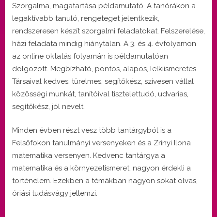
Szorgalma, magatartása példamutató. A tanórákon a
legaktívabb tanuló, rengeteget jelentkezik,
rendszeresen készít szorgalmi feladatokat. Felszerelése,
házi feladata mindig hiánytalan. A 3. és 4. évfolyamon
az online oktatás folyamán is példamutatóan
dolgozott. Megbízható, pontos, alapos, lelkiismeretes.
Társaival kedves, türelmes, segítőkész, szívesen vállal
közösségi munkát, tanítóival tisztelettudó, udvarias,
segítőkész, jól nevelt.
Minden évben részt vesz több tantárgyból is a
Felsőfokon tanulmányi versenyeken és a Zrínyi Ilona
matematika versenyen. Kedvenc tantárgya a
matematika és a környezetismeret, nagyon érdekli a
történelem. Ezekben a témákban nagyon sokat olvas,
óriási tudásvágy jellemzi.