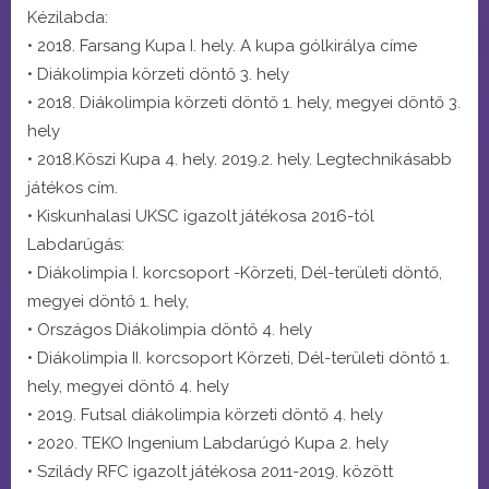
Kézilabda:
• 2018. Farsang Kupa I. hely. A kupa gólkirálya címe
• Diákolimpia körzeti döntő 3. hely
• 2018. Diákolimpia körzeti döntő 1. hely, megyei döntő 3.
hely
• 2018.Köszi Kupa 4. hely. 2019.2. hely. Legtechnikásabb
játékos cím.
• Kiskunhalasi UKSC igazolt játékosa 2016-tól
Labdarúgás:
• Diákolimpia I. korcsoport -Körzeti, Dél-területi döntő,
megyei döntő 1. hely,
• Országos Diákolimpia döntő 4. hely
• Diákolimpia II. korcsoport Körzeti, Dél-területi döntő 1.
hely, megyei döntő 4. hely
• 2019. Futsal diákolimpia körzeti döntő 4. hely
• 2020. TEKO Ingenium Labdarúgó Kupa 2. hely
• Szilády RFC igazolt játékosa 2011-2019. között