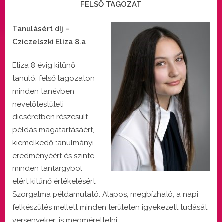
FELSŐ TAGOZAT
Tanulásért díj –
Cziczelszki Eliza 8.a
Eliza 8 évig kitűnő
tanuló, felső tagozaton
minden tanévben
nevelőtestületi
dicséretben részesült
példás magatartásáért,
kiemelkedő tanulmányi
eredményéért és szinte
minden tantárgyból
elért kitűnő értékelésért.
Szorgalma példamutató. Alapos, megbízható, a napi
felkészülés mellett minden területen igyekezett tudását
versenyeken is megmérettetni.