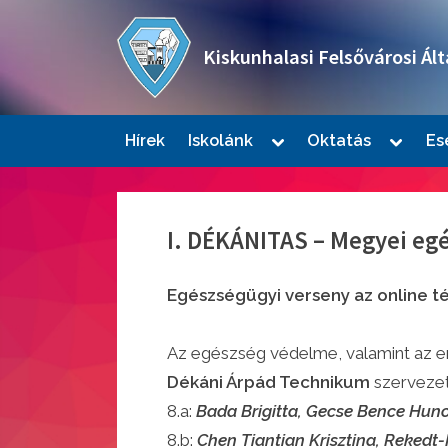
Skip
to
Kiskunhalasi Felsővárosi Ált
content
Oktatási intézmény
Toggle
Toggle
Hírek
Iskolánk
Oktatás
Es
sub-
sub-
Togg
menu
menu
sub-
men
I. DÉKÁNITAS – Megyei eg
Egészségügyi verseny az online t
Az egészség védelme, valamint az em
Dékáni Árpád Technikum
szervezett
Togg
sub-
8.a:
Bada Brigitta, Gecse Bence Hun
men
8.b:
Chen Tiantian Krisztina, Rekedt-