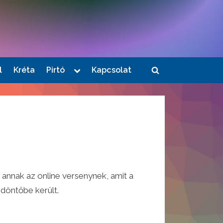
Toggle
l
Kréta
Pirtó
Kapcsolat
Toggle
sub-
menu
search
form
 annak az online versenynek, amit a
 döntőbe került.