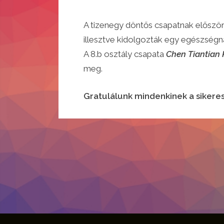
A tizenegy döntős csapatnak először 
illesztve kidolgozták egy egészségn
A 8.b osztály csapata
Chen Tiantian 
meg.
Gratulálunk mindenkinek a sikere