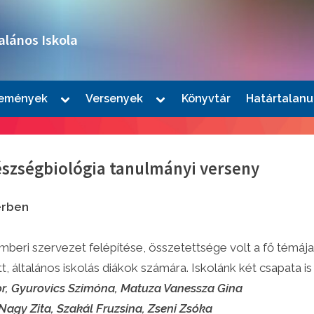
alános Iskola
Toggle
Toggle
emények
Versenyek
Könyvtár
Határtalanu
sub-
sub-
le
menu
menu
u
észségbiológia tanulmányi verseny
érben
beri szervezet felépítése, összetettsége volt a fő témája
, általános iskolás diákok számára. Iskolánk két csapata is
le
or, Gyurovics Szimóna, Matuza Vanessza Gina
u
Nagy Zita, Szakál Fruzsina, Zseni Zsóka