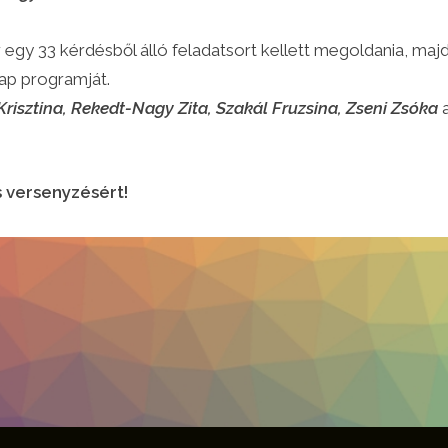
egy 33 kérdésből álló feladatsort kellett megoldania, majd
ap programját.
Krisztina, Rekedt-Nagy Zita, Szakál Fruzsina, Zseni Zsóka
a
s versenyzésért!