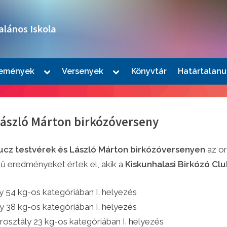
alános Iskola
Toggle
Toggle
emények
Versenyek
Könyvtár
Határtalanu
sub-
sub-
le
menu
menu
u
László Márton birkózóverseny
ucz testvérek és László Márton birkózóversenyen
az or
rű eredményeket értek el, akik a
Kiskunhalasi Birkózó Cl
ly 54 kg-os kategóriában I. helyezés
le
ly 38 kg-os kategóriában I. helyezés
u
rosztály 23 kg-os kategóriában I. helyezés