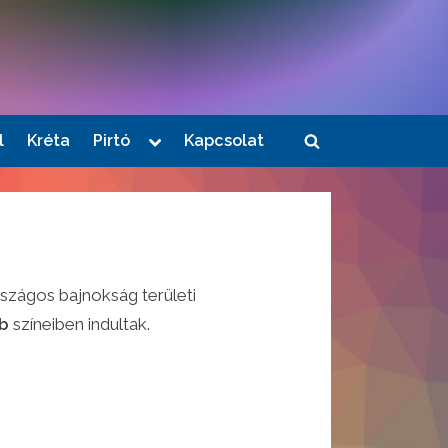
Toggle
l
Kréta
Pirtó
Kapcsolat
Toggle
sub-
menu
search
form
szágos bajnokság területi
ub
színeiben indultak.