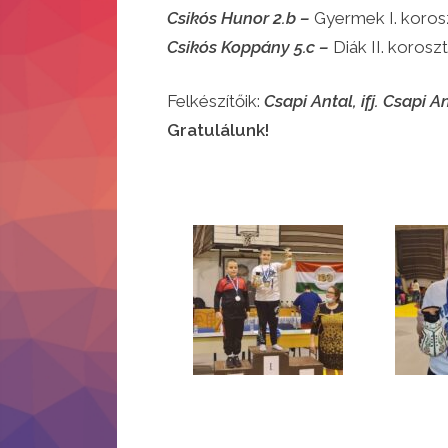
Csikós Hunor 2.b
–
Gyermek I. korosz
Csikós Koppány 5.c
–
Diák II. korosz
Felkészítőik:
Csapi Antal, ifj. Csapi An
Gratulálunk!