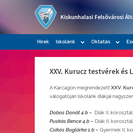
Skip
to
Kiskunhalasi Felsővárosi Ált
content
Oktatási intézmény
Toggle
Toggle
Hírek
Iskolánk
Oktatás
Es
sub-
sub-
Togg
menu
menu
sub-
men
XXV. Kurucz testvérek és 
A Karcagon megrendezett
XXV. Kur
válogatóján iskolánk diákjai nagysze
Dobos Donát
4.b –
Diák II. korosztá
Togg
sub-
Puskás Bence
4.b –
Diák II. korosztá
men
Csikós Boglárka 1.b
–
Gyermek II. ko