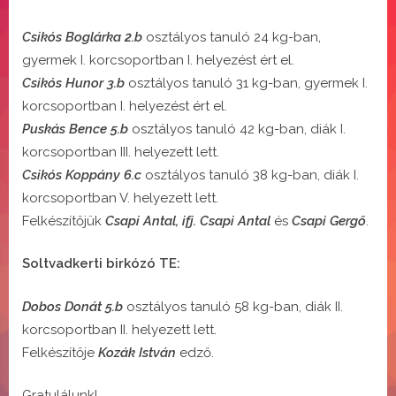
Csikós Boglárka 2.b
osztályos tanuló 24 kg-ban,
gyermek I. korcsoportban I. helyezést ért el.
Csikós Hunor 3.b
osztályos tanuló 31 kg-ban, gyermek I.
korcsoportban I. helyezést ért el.
Puskás Bence 5.b
osztályos tanuló 42 kg-ban, diák I.
korcsoportban III. helyezett lett.
Csikós Koppány 6.c
osztályos tanuló 38 kg-ban, diák I.
korcsoportban V. helyezett lett.
Felkészítőjük
Csapi Antal, ifj. Csapi Antal
és
Csapi Gergő
.
Soltvadkerti birkózó TE:
Dobos Donát 5.b
osztályos tanuló 58 kg-ban, diák II.
korcsoportban II. helyezett lett.
Felkészítője
Kozák István
edző.
Gratulálunk!