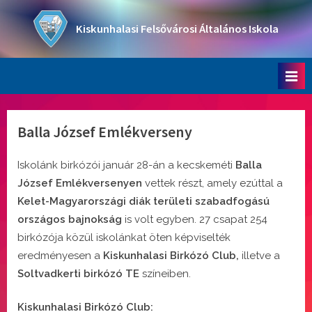
Skip
to
Kiskunhalasi Felsővárosi Általános Iskola
content
Oktatási intézmény
Balla József Emlékverseny
Iskolánk birkózói január 28-án a kecskeméti
Balla
József Emlékversenyen
vettek részt, amely ezúttal a
Kelet-Magyarországi diák területi szabadfogású
országos bajnokság
is volt egyben. 27 csapat 254
birkózója közül iskolánkat öten képviselték
eredményesen a
Kiskunhalasi Birkózó Club,
illetve a
Soltvadkerti birkózó TE
színeiben.
Kiskunhalasi Birkózó Club: