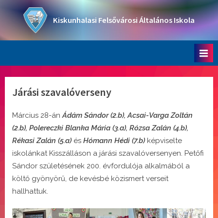
Skip
to
Kiskunhalasi Felsővárosi Általános Iskola
content
Oktatási intézmény
Járási szavalóverseny
Március 28-án
Ádám Sándor (2.b), Acsai-Varga Zoltán
(2.b), Polereczki Blanka Mária (3.a), Rózsa Zalán (4.b),
Rékasi Zalán (5.a)
és
Hómann Hédi (7.b)
képviselte
iskolánkat Kisszálláson a járási szavalóversenyen. Petőfi
Sándor születésének 200. évfordulója alkalmából a
költő gyönyörű, de kevésbé közismert verseit
hallhattuk.