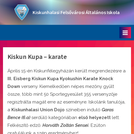
Skip
to
Kiskunhalasi Felsővárosi Általános Iskola
content
Oktatási intézmény
Kiskun Kupa – karate
Április 15-én Kiskunfélegyházán került megrendezésre a
III. Eisberg Kiskun Kupa Kyokushin Karate Knock
Down
verseny. Kiemelkedően népes mezőny gyűlt
össze, több mint 50 Sportegyesület 355 versenyzője
regisztrálta magát erre az eseményre. Iskolánk tanulója,
a
Kiskunhalasi Union Dojo
színeiben induló
Garas
Bence (6.a)
serdülő kategóriában
első helyezett
lett.
Felkészítő edző:
Horváth Zoltán Sensei.
Ezúton
gratulálunk a szép eredményhez!