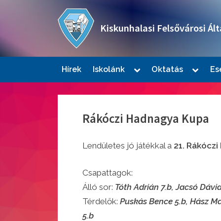
Skip
to
Kiskunhalasi Felsővárosi Ált
content
Oktatási intézmény
Toggle
Toggle
Hírek
Iskolánk
Oktatás
Es
sub-
sub-
Togg
menu
menu
sub-
men
Rákóczi Hadnagya Kupa
Lendületes jó játékkal a
21. Rákócz
Csapattagok:
Álló sor:
Tóth Adrián 7.b, Jacsó Dávid
Togg
sub-
Térdelők:
Puskás Bence 5.b, Hász Mar
men
5.b