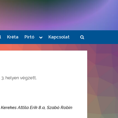
Toggle
l
Kréta
Pirtó
Kapcsolat
Toggle
sub-
menu
search
form
3. helyen végzett.
Kerekes Attila Erik 8.a, Szabó Robin