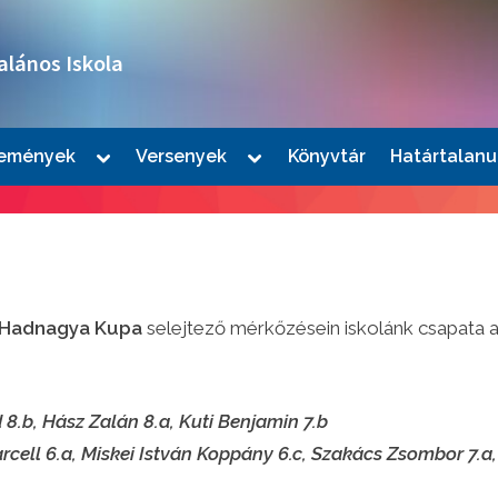
alános Iskola
Toggle
Toggle
emények
Versenyek
Könyvtár
Határtalanu
sub-
sub-
le
menu
menu
u
i Hadnagya Kupa
selejtező mérkőzésein iskolánk csapata a 
 8.b, Hász Zalán 8.a, Kuti Benjamin 7.b
le
cell 6.a, Miskei István Koppány 6.c, Szakács Zsombor 7.a, 
u