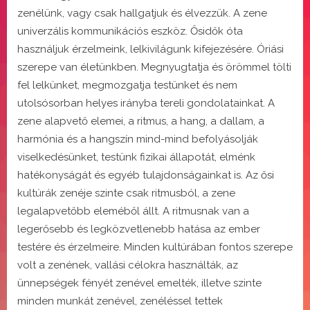
zenélünk, vagy csak hallgatjuk és élvezzük. A zene
univerzális kommunikációs eszköz. Ősidők óta
használjuk érzelmeink, lelkivilágunk kifejezésére. Óriási
szerepe van életünkben. Megnyugtatja és örömmel tölti
fel lelkünket, megmozgatja testünket és nem
utolsósorban helyes irányba tereli gondolatainkat. A
zene alapvető elemei, a ritmus, a hang, a dallam, a
harmónia és a hangszín mind-mind befolyásolják
viselkedésünket, testünk fizikai állapotát, elménk
hatékonyságát és egyéb tulajdonságainkat is. Az ősi
kultúrák zenéje szinte csak ritmusból, a zene
legalapvetőbb eleméből állt. A ritmusnak van a
legerősebb és legközvetlenebb hatása az ember
testére és érzelmeire. Minden kultúrában fontos szerepe
volt a zenének, vallási célokra használták, az
ünnepségek fényét zenével emelték, illetve szinte
minden munkát zenével, zenéléssel tettek