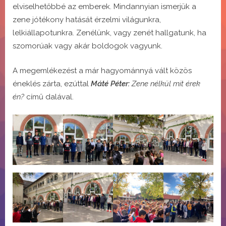
elviselhetőbbé az emberek. Mindannyian ismerjük a
zene jótékony hatását érzelmi világunkra,
lelkiállapotunkra. Zenélünk, vagy zenét hallgatunk, ha
szomorúak vagy akár boldogok vagyunk.
A megemlékezést a már hagyománnyá vált közös
éneklés zárta, ezúttal
Máté Péter:
Zene nélkül mit érek
én?
című dalával.