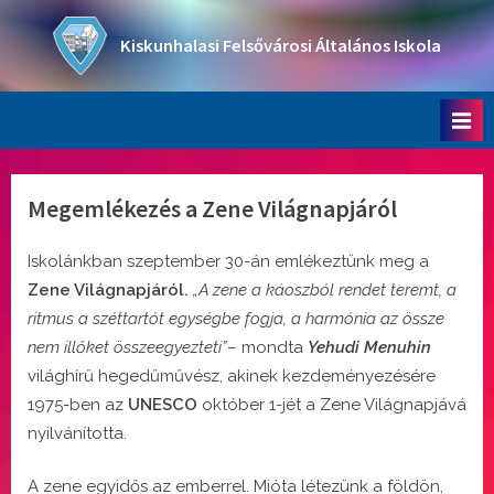
Skip
to
Kiskunhalasi Felsővárosi Általános Iskola
content
Oktatási intézmény
Megemlékezés a Zene Világnapjáról
Iskolánkban szeptember 30-án emlékeztünk meg a
Zene Világnapjáról.
„A zene a káoszból rendet teremt, a
ritmus a széttartót egységbe fogja, a harmónia az össze
nem illőket összeegyezteti”
– mondta
Yehudi Menuhin
világhírű hegedűművész, akinek kezdeményezésére
1975-ben az
UNESCO
október 1-jét a Zene Világnapjává
nyilvánította.
A zene egyidős az emberrel. Mióta létezünk a földön,