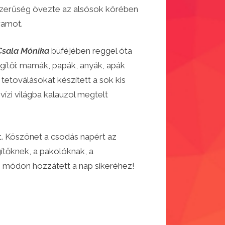
pszerűség övezte az alsósok körében
gramot.
sala Mónika
büféjében reggel óta
gítői: mamák, papák, anyák, apák
 tetoválásokat készített a sok kis
ízi világba kalauzol megtelt
. Köszönet a csodás napért az
ítőknek, a pakolóknak, a
n módon hozzátett a nap sikeréhez!