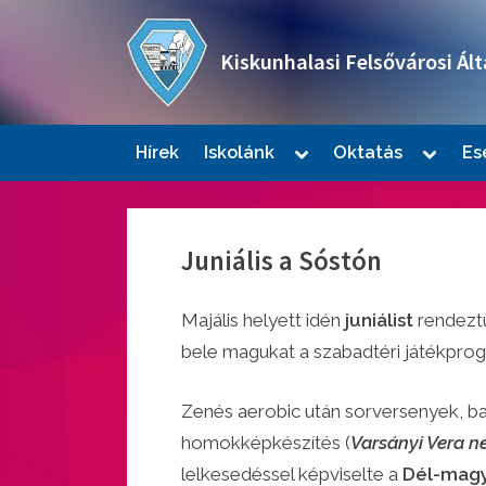
Skip
to
Kiskunhalasi Felsővárosi Ált
content
Oktatási intézmény
Toggle
Toggle
Hírek
Iskolánk
Oktatás
Es
sub-
sub-
Togg
menu
menu
sub-
men
Juniális a Sóstón
Majális helyett idén
juniálist
rendeztü
bele magukat a szabadtéri játékpro
Zenés aerobic után sorversenyek, bar
Togg
sub-
homokképkészítés (
Varsányi Vera né
men
lelkesedéssel képviselte a
Dél-magy