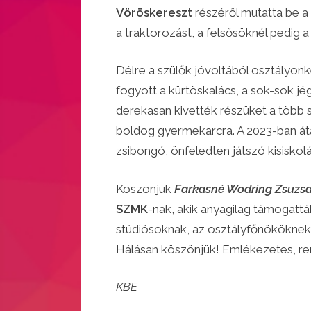
Vöröskereszt
részéről mutatta be a
a traktorozást, a felsősöknél pedig a
Délre a szülők jóvoltából osztályonké
fogyott a kürtöskalács, a sok-sok jé
derekasan kivették részüket a több 
boldog gyermekarcra. A 2023-ban átad
zsibongó, önfeledten játszó kisiskolás
Köszönjük
Farkasné Wodring Zsuzs
SZMK
-nak, akik anyagilag támogattá
stúdiósoknak, az osztályfőnököknek,
Hálásan köszönjük! Emlékezetes, re
KBE