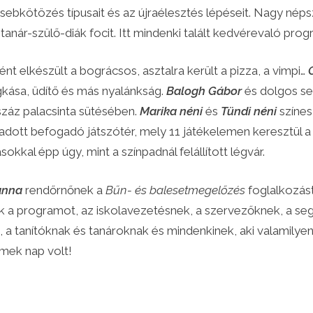
 sebkötözés típusait és az újraélesztés lépéseit. Nagy né
 tanár-szülő-diák focit. Itt mindenki talált kedvérevaló pro
nt elkészült a bográcsos, asztalra került a pizza, a vimpi…
C
gkása, üdítő és más nyalánkság.
Balogh Gábor
és dolgos se
száz palacsinta sütésében.
Marika néni
és
Tündi néni
színes
ott befogadó játszótér, mely 11 játékelemen keresztül a v
okkal épp úgy, mint a színpadnál felállított légvár.
anna
rendőrnőnek a
Bűn- és balesetmegelőzés
foglalkozást
k a programot, az iskolavezetésnek, a szervezőknek, a seg
 a tanítóknak és tanároknak és mindenkinek, aki valamilye
mek nap volt!