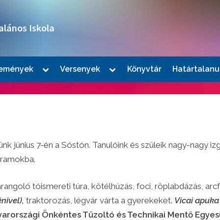
alános Iskola
Toggle
Toggle
emények
Versenyek
Könyvtár
Határtalanu
sub-
sub-
le
menu
menu
u
nk június 7-én a Sóstón. Tanulóink és szüleik nagy-nagy i
gramokba.
angoló tóismereti túra, kötélhúzás, foci, röplabdázás, arcf
le
nivel),
traktorozás, légvár várta a gyerekeket.
Vicai apuka
u
arországi Önkéntes Tűzoltó és Technikai Mentő Egyes