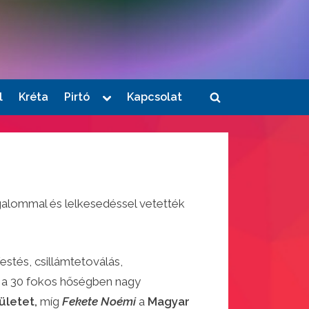
Toggle
l
Kréta
Pirtó
Kapcsolat
Toggle
sub-
menu
search
form
zgalommal és lelkesedéssel vetették
estés, csillámtetoválás,
a 30 fokos hőségben nagy
ületet,
míg
Fekete Noémi
a
Magyar