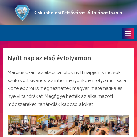
Skip
to
Kiskunhalasi Felsővárosi Általános Iskola
content
Oktatási intézmény
Nyílt nap az első évfolyamon
Március 6-án, az elsős tanulók nyílt napján ismét sok
szülő volt kíváncsi az intézményünkben folyó munkára.
Közelebbről is megnézhettek magyar, matematika és
nyelvi tanórákat. Megfigyelhették az alkalmazott
módszereket, tanár-diák kapcsolatokat.