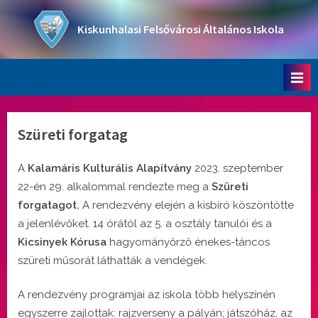
Skip
to
Kiskunhalasi Felsővárosi Általános Iskola
content
Oktatási intézmény
Szüreti forgatag
A
Kalamáris Kulturális Alapítvány
2023. szeptember
22-én 29. alkalommal rendezte meg a
Szüreti
forgatagot.
A rendezvény elején a kisbíró köszöntötte
a jelenlévőket. 14 órától az 5. a osztály tanulói és a
Kicsinyek Kórusa
hagyományőrző énekes-táncos
szüreti műsorát láthatták a vendégek.
A rendezvény programjai az iskola több helyszínén
egyszerre zajlottak: rajzverseny a pályán; játszóház, az