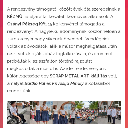
A rendezvény támogatói között évek óta szerepelnek a
KÉZMŰ
fiataljai által készített kézműves alkotások. A
Csányi Pékség Kft.
15 kg kenyérrel támogatta a
rendezvényt. A nagylelkű adománynak köszönhetően a
zsíros kenyér nagy sikernek örvendett. Vendégeink
voltak az óvodások, akik a műsor meghallgatása után
részt vettek a játszóház foglalkozásain, és örömmel
próbálták ki az aszfalton történő rajzolást,
megkóstolták a mustot is. Az idei rendezvényünk
különlegessége egy
SCRAP METAL ART kiállítás
volt,
amelyet
Bartkó Pál
és
Krivosija Mihály
alkotásaiból
rendeztünk.