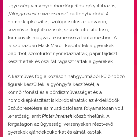
ügyességi versenyek (hordógurítás, gólyalábazás,
„Világgá ment a vizescsupor”
, puttonybadobás)
homokképkészítés, szőlőpréselés az udvaron;
kézműves foglalkozások, szüreti totó kitöltése,
termények, magvak felismerése a tantermekben. A
játszóházban Makk Marcit készítettek a gyerekek
papírból, szőlőfürtöt nyomdázhattak, papír fejdíszt
készíthettek és őszi fát ragaszthattak a gyerekek.
A kézműves foglalkozáson habgyurmából különböző
figurák készültek, a gyöngyfa készítését, a
körmönfonást és a bőrdíszművességet és a
homokképkészítést is kipróbálhatták az érdeklődők.
Szőlőpréselésre és mustkóstolásra folyamatosan volt
lehetőség, amit
Pintér Imrének
köszönhetünk. A
forgatagon az ügyességi versenyeken résztvevő
gyerekek ajándékcukorkát és almát kaptak.