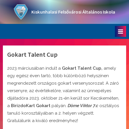
Skip
to
Kiskunhalasi Felsővárosi Általános Iskola
content
Oktatási intézmény
Gokart Talent Cup
2023 márciusában indult a
Gokart Talent Cup,
amely
egy egész éven tartó, több különböző helyszínen
megrendezett országos gokart versenysorozat. A záró
versenyre, az évértékelőre, valamint az ünnepélyes
díjátadóra 2023. október 21-én került sor Kecskeméten,
a
BirizdoKart Gokart
pályán.
Döme Viktor 7.c
osztályos
tanuló korosztályában a 2. helyen végzett.
Gratulálunk a kiváló eredményhez!