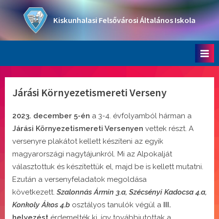
Skip
to
Kiskunhalasi Felsővárosi Általános Iskola
content
Oktatási intézmény
Járási Környezetismereti Verseny
2023. december 5-én
a 3-4. évfolyamból hárman a
Járási Környezetismereti Versenyen
vettek részt. A
versenyre plakátot kellett készíteni az egyik
magyarországi nagytájunkról. Mi az Alpokalját
választottuk és készítettük el, majd be is kellett mutatni.
Ezután a versenyfeladatok megoldása
következett.
Szalonnás Ármin 3.a,
Szécsényi Kadocsa 4.a,
Konkoly Ákos 4.b
osztályos tanulók végül a
III.
helyezést
érdemelték ki, így továbbjutottak a