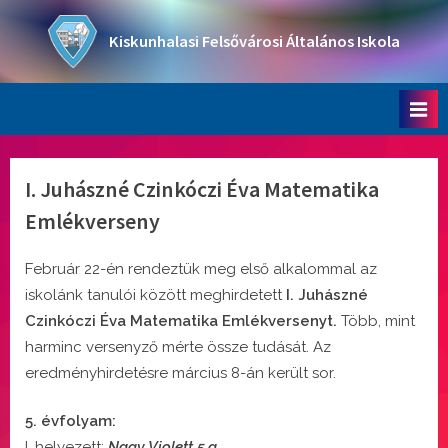
Skip
to
Kiskunhalasi Felsővárosi Általános Iskola
content
Oktatási intézmény
I. Juhászné Czinkóczi Éva Matematika
Emlékverseny
Február 22-én rendeztük meg első alkalommal az
iskolánk tanulói között meghirdetett
I.
Juhászné
Czinkóczi Éva Matematika Emlékversenyt.
Több, mint
harminc versenyző mérte össze tudását. Az
eredményhirdetésre március 8-án került sor.
5. évfolyam:
I. helyezett:
Nagy Violett 5.a