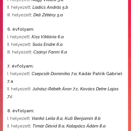
II. helyezett:
Ladics András 5.b
III. helyezett:
Deli Zétény 5.a
6. évfolyam:
I. helyezett:
Kiss Viktória 6.a
II. helyezett:
Soós Endre 6.a
III. helyezett:
Csányi Fanni 6.a
7. évfolyam:
I. helyezett:
Csepcsik Dominika 7.a,
Kádár Patrik Gábriel
7.a
II. helyezett:
Juhász-Rébék Áron 7.c, Kovács Detre Lajos
7.c
8. évfolyam:
I. helyezett:
Vankó Leila 8.a, Kuti Benjamin 8.b
II. helyezett:
Timár Dávid 8.a, Kalapács Ádám 8.a