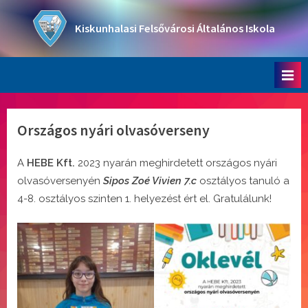
Skip
to
Kiskunhalasi Felsővárosi Általános Iskola
content
Oktatási intézmény
Országos nyári olvasóverseny
A
HEBE Kft.
2023 nyarán meghirdetett országos nyári
olvasóversenyén
Sipos Zoé Vivien 7.c
osztályos tanuló a
4-8. osztályos szinten 1. helyezést ért el. Gratulálunk!