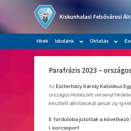
Skip
to
Kiskunhalasi Felsővárosi Ált
content
Oktatási intézmény
Toggle
Toggle
Hírek
Iskolánk
Oktatás
Es
sub-
sub-
Togg
menu
menu
sub-
men
Parafrázis 2023 – országo
Az
Eszterházy Károly Katolikus Eg
országos festészeti versenyt hirdet
készített alkotásokat január 29-ig kel
Togg
sub-
II. fordulóba jutottak a következő 
men
I. korcsoport