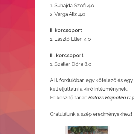
1. Suhajda Szofi 4.o
2. Varga Aliz 4.o
II. korcsoport
1. László Lilien 4.o
III. korcsoport
1. Száller Dóra 8.o
A II. fordulóban egy kötelező és eg
kell eljuttatni a kiíró intézménynek.
Felkészítő tanár:
Balázs Hajnalka
raj
Gratulálunk a szép eredményekhez!