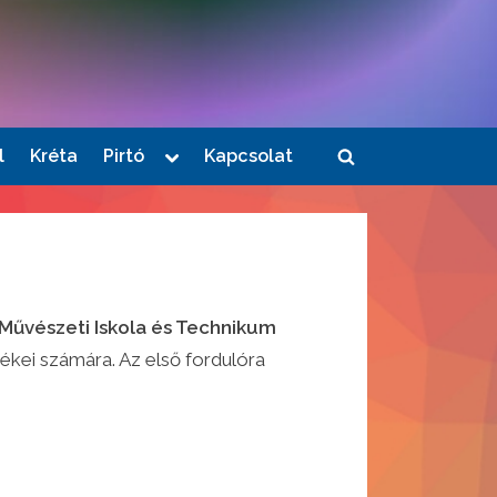
Toggle
l
Kréta
Pirtó
Kapcsolat
Toggle
sub-
menu
search
form
 Művészeti Iskola és Technikum
kei számára. Az első fordulóra