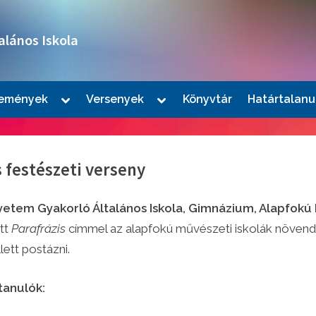
alános Iskola
Toggle
Toggle
emények
Versenyek
Könyvtár
Határtalanu
sub-
sub-
le
menu
menu
u
s festészeti verseny
yetem Gyakorló Általános Iskola, Gimnázium, Alapfokú
ett
Parafrázis
címmel az alapfokú művészeti iskolák növendé
lett postázni.
le
tanulók:
u