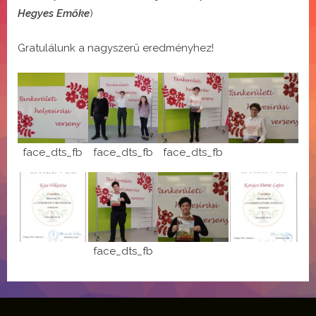
Hegyes Emőke
)
Gratulálunk a nagyszerű eredményhez!
face_dts_fb
face_dts_fb
face_dts_fb
face_dts_fb