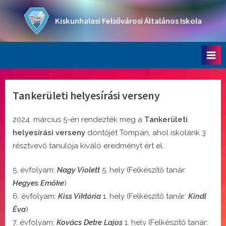
Skip
to
Kiskunhalasi Felsővárosi Általános Iskola
content
Oktatási intézmény
Tankerületi helyesírási verseny
2024. március 5-én rendezték meg a
Tankerületi
helyesírási verseny
döntőjét Tompán, ahol iskolánk 3
résztvevő tanulója kiváló eredményt ért el.
5. évfolyam:
Nagy Violett
5. hely (Felkészítő tanár:
Hegyes Emőke
)
6. évfolyam:
Kiss Viktória
1. hely (Felkészítő tanár:
Kindl
Éva
)
7. évfolyam:
Kovács Detre Lajos
1. hely (Felkészítő tanár: