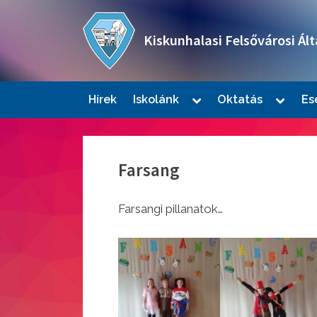
Skip
to
Kiskunhalasi Felsővárosi Ált
content
Oktatási intézmény
Toggle
Toggle
Hírek
Iskolánk
Oktatás
Es
sub-
sub-
Togg
menu
menu
sub-
men
Farsang
Farsangi pillanatok…
Togg
sub-
men