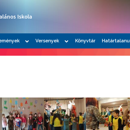
alános Iskola
Toggle
Toggle
emények
Versenyek
Könyvtár
Határtalanu
sub-
sub-
le
menu
menu
u
le
u