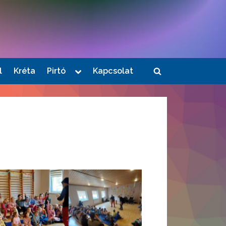
Toggle
l
Kréta
Pirtó
Kapcsolat
Toggle
sub-
menu
search
form