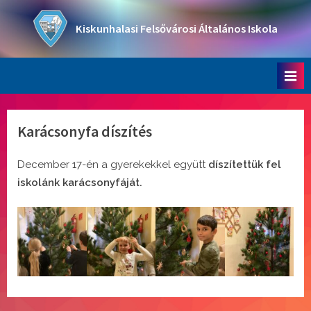
Skip
to
Kiskunhalasi Felsővárosi Általános Iskola
content
Oktatási intézmény
Karácsonyfa díszítés
December 17-én a gyerekekkel együtt
díszítettük fel
iskolánk karácsonyfáját.