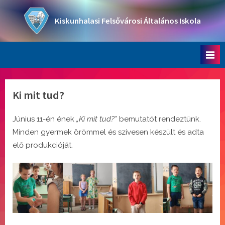
Skip
to
Kiskunhalasi Felsővárosi Általános Iskola
content
Oktatási intézmény
Ki mit tud?
Június 11-én ének
„Ki mit tud?”
bemutatót rendeztünk.
Minden gyermek örömmel és szívesen készült és adta
elő produkcióját.