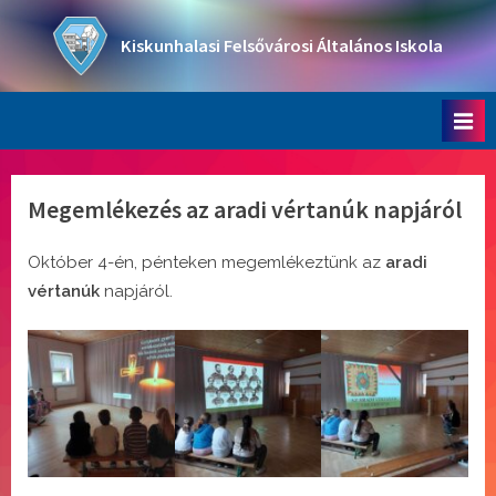
Skip
to
Kiskunhalasi Felsővárosi Általános Iskola
content
Oktatási intézmény
Megemlékezés az aradi vértanúk napjáról
Október 4-én, pénteken megemlékeztünk az
aradi
vértanúk
napjáról.