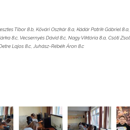
sztes Tibor 8.b, Kővári Oszkár 8.a, Kádár Patrik Gábriel 8.a
rka 8.c, Vecsernyés Dávid 8.c, Nagy Viktória 8.a, Csóti Zsolt
 Detre Lajos 8.c, Juhász-Rébék Áron 8.c