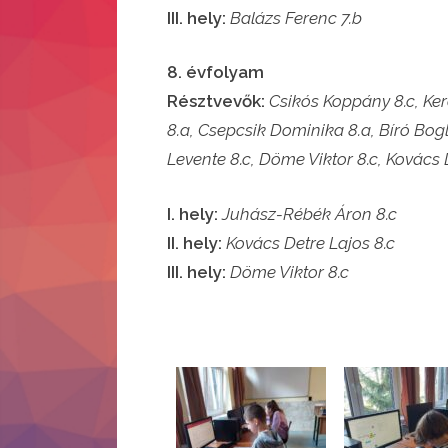
III. hely:
Balázs Ferenc 7.b
8. évfolyam
Résztvevők:
Csikós Koppány 8.c, Kere
8.a, Csepcsik Dominika 8.a, Bíró Boglá
Levente 8.c, Döme Viktor 8.c, Kovács
I. hely:
Juhász-Rébék Áron 8.c
II. hely:
Kovács Detre Lajos 8.c
III. hely:
Döme Viktor 8.c