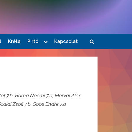
Toggle
l
Kréta
Pirtó
Kapcsolat
Toggle
sub-
menu
search
form
tóf 7.b, Barna Noémi 7.a, Morvai Alex
Szalai Zsófi 7.b, Soós Endre 7.a