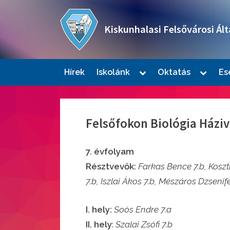
Skip
to
Kiskunhalasi Felsővárosi Ált
content
Oktatási intézmény
Toggle
Toggle
Hírek
Iskolánk
Oktatás
Es
sub-
sub-
Togg
menu
menu
sub-
men
Felsőfokon Biológia Házi
7. évfolyam
Résztvevők:
Farkas Bence 7.b, Koszt
7.b, Iszlai Ákos 7.b, Mészáros Dzsenife
Togg
sub-
I. hely:
Soós Endre 7.a
men
II. hely
:
Szalai Zsófi 7.b