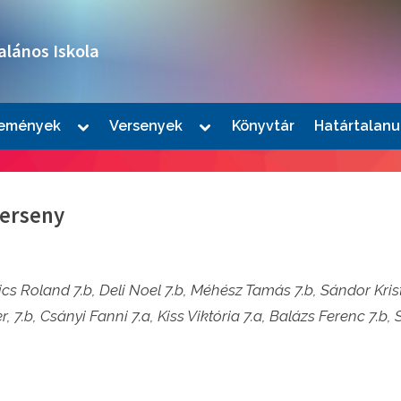
alános Iskola
Toggle
Toggle
emények
Versenyek
Könyvtár
Határtalanu
sub-
sub-
le
menu
menu
u
verseny
ics Roland 7.b, Deli Noel 7.b, Méhész Tamás 7.b, Sándor Kris
r, 7.b, Csányi Fanni 7.a, Kiss Viktória 7.a, Balázs Ferenc 7.b, 
le
u