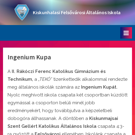
Skip
to
Kiskunhalasi Felsővárosi Általános Iskola
content
Oktatási intézmény
Ingenium Kupa
A
II. Rákóczi Ferenc Katolikus Gimnázium és
Technikum,
a
„TEKÓ”
tizenkettedik alkalommal rendezte
meg általános iskolák számára az
Ingenium Kupát.
Nyolc meghívott iskola csapata két csoportban küzdött
egymással a csoporton belüli minél jobb
eredményekért, hogy továbbjutva a képzeletbeli
dobogóra állhassanak. A döntőben a
Kiskunmajsai
Szent Gellért Katolikus Általános Iskola
csapata 4:3-
ra győzött a
Felsővárosi
ellenében. Iskolánk csapata a