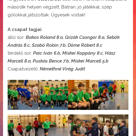
második helyen végzett. Bátran, jó játékkal, szép
gólokkal játszottak. Ügyesek voltak!
A csapat tagjai:
álló sor:
Bakos Roland 8.a, Grizák Csongor 8.a, Sebők
András 8.c, Szabó Robin 7.b, Döme Róbert 8.c
térdelő sor:
Paic Iván 6.b, Miskei Koppány 8.c, Hász
Marcell 8.a, Puskás Bence 7.b, Miskei Marcell 5.b
Csapatvezető:
Némethné Virág Judit