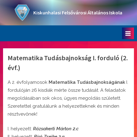
Skip
to
Kiskunhalasi Felsővárosi Általános Iskola
content
Oktatási intézmény
Matematika Tudásbajnokság I. forduló (2.
évf.)
A 2. évfolyamosok
Matematika Tudásbajnokságának
I.
fordulóján 26 kisdiák mérte össze tudását. A feladatok
megoldásában sok okos, ügyes megoldás született.
Szeretettel gratulálunk a helyezetteknek és minden
résztvevőnek!
I. helyezett:
Rózsakerti Márton 2.c
II. helyezett:
Bíró Zsejke 2.a