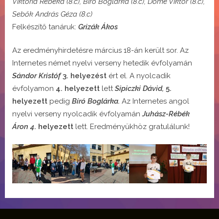
Viktória Rebeka (8.c), Bíró Boglárka (8.c), Döme Viktor (8.c),
Sebők András Géza (8.c)
Felkészítő tanáruk:
Grizák Ákos
Az eredményhirdetésre március 18-án került sor. Az
Internetes német nyelvi verseny hetedik évfolyamán
Sándor Kristóf
3. helyezést
ért el. A nyolcadik
évfolyamon
4. helyezett
lett
Sipiczki Dávid,
5.
helyezett
pedig
Bíró Boglárka.
Az Internetes angol
nyelvi verseny nyolcadik évfolyamán
Juhász-Rébék
Áron 4
. helyezett
lett. Eredményükhöz gratulálunk!