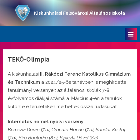
Skip
to
Kiskunhalasi Felsővárosi Általános Iskola
content
Oktatási intézmény
TEKÓ-Olimpia
A kiskunhalasi
II. Rákóczi Ferenc Katolikus Gimnázium
és Technikum
a 2024/25-ös tanévben is meghirdette
tanulmányi versenyeit az általános iskolák 7-8.
évfolyamos diákjai számára. Március 4-én a tanulók
különféle területeken mérhették össze tudásukat.
Internetes német nyelvi verseny:
Bereczki Dorka (7.b), Gracula Hanna (7.b), Sándor Kristóf
(7.b), Bíró Boglárka (8.c), Sipiczki Dávid (8.c)