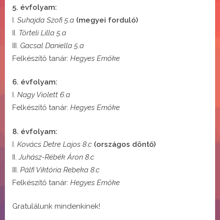
5. évfolyam:
I.
Suhajda Szofi 5.a
(megyei forduló)
II.
Törteli Lilla 5.a
III.
Gacsal Daniella 5.a
Felkészítő tanár:
Hegyes Emőke
6. évfolyam:
I.
Nagy Violett 6.a
Felkészítő tanár:
Hegyes Emőke
8. évfolyam:
I.
Kovács Detre Lajos 8.c
(országos döntő)
II.
Juhász-Rébék Áron 8.c
III.
Pálfi Viktória Rebeka 8.c
Felkészítő tanár:
Hegyes Emőke
Gratulálunk mindenkinek!