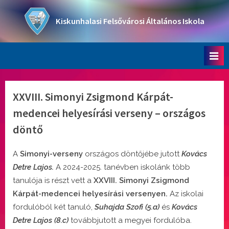
Skip
to
Kiskunhalasi Felsővárosi Általános Iskola
content
Oktatási intézmény
XXVIII. Simonyi Zsigmond Kárpát-
medencei helyesírási verseny – országos
döntő
A
Simonyi-verseny
országos döntőjébe jutott
Kovács
Detre Lajos.
A 2024-2025. tanévben iskolánk több
tanulója is részt vett a
XXVIII. Simonyi Zsigmond
Kárpát-medencei helyesírási versenyen.
Az iskolai
fordulóból két tanuló,
Suhajda Szofi (5.a)
és
Kovács
Detre Lajos (8.c)
továbbjutott a megyei fordulóba.