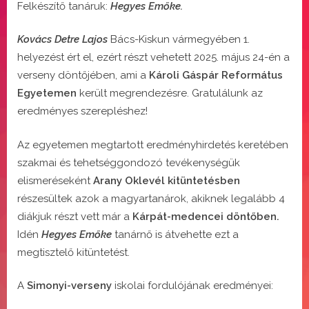
Felkészítő tanáruk:
Hegyes Emőke.
Kovács Detre Lajos
Bács-Kiskun vármegyében 1.
helyezést ért el, ezért részt vehetett 2025. május 24-én a
verseny döntőjében, ami a
Károli Gáspár Református
Egyetemen
került megrendezésre. Gratulálunk az
eredményes szerepléshez!
Az egyetemen megtartott eredményhirdetés keretében
szakmai és tehetséggondozó tevékenységük
elismeréseként
Arany Oklevél kitüntetésben
részesültek azok a magyartanárok, akiknek legalább 4
diákjuk részt vett már a
Kárpát-medencei döntőben.
Idén
Hegyes Emőke
tanárnő is átvehette ezt a
megtisztelő kitüntetést.
A
Simonyi-verseny
iskolai fordulójának eredményei: