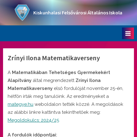
Skip
to
Kiskunhalasi Felsővárosi Általános Iskola
content
Oktatási intézmény
Zrínyi Ilona Matematikaverseny
A
Matematikában Tehetséges Gyermekekért
Alapítvány
által megrendezett
Zrínyi Ilona
Matematikaverseny
első fordulóját november 25-én,
hétfőn írták meg tanulóink. Az eredményeket a
mategye.hu
weboldalon tették közzé. A megoldások
az alábbi linkre kattintva tekinthetőek meg:
Megoldokulcs: 2024/25
A fordulók időpontjai: