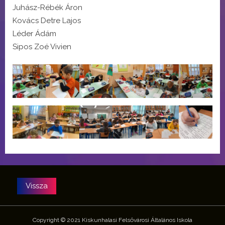
Juhász-Rébék Áron
Kovács Detre Lajos
Léder Ádám
Sipos Zoé Vivien
Copyright © 2021 Kiskunhalasi Felsővárosi Általános Iskola