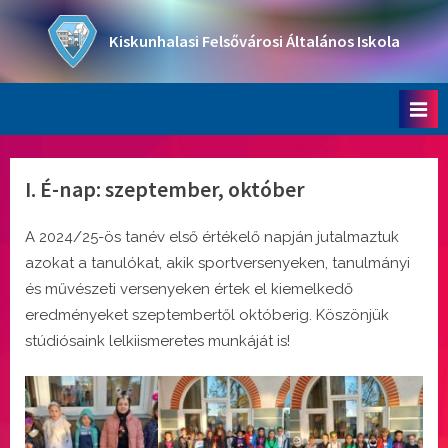
Skip
to
Kiskunhalasi Felsővárosi Általános Iskola
content
Oktatási intézmény
I. É-nap: szeptember, október
A 2024/25-ös tanév első értékelő napján jutalmaztuk
azokat a tanulókat, akik sportversenyeken, tanulmányi
és művészeti versenyeken értek el kiemelkedő
eredményeket szeptembertől októberig. Köszönjük
stúdiósaink lelkiismeretes munkáját is!