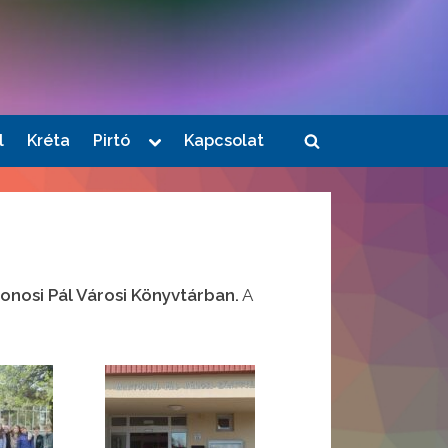
Toggle
l
Kréta
Pirtó
Kapcsolat
Toggle
sub-
menu
search
form
onosi Pál Városi Könyvtárban.
A