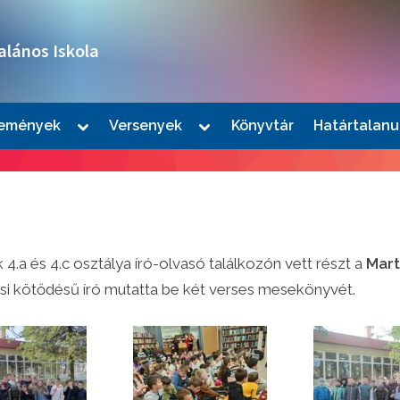
alános Iskola
Toggle
Toggle
emények
Versenyek
Könyvtár
Határtalanu
sub-
sub-
le
menu
menu
u
 4.a és 4.c osztálya író-olvasó találkozón vett részt a
Mart
asi kötődésű író mutatta be két verses mesekönyvét.
le
u