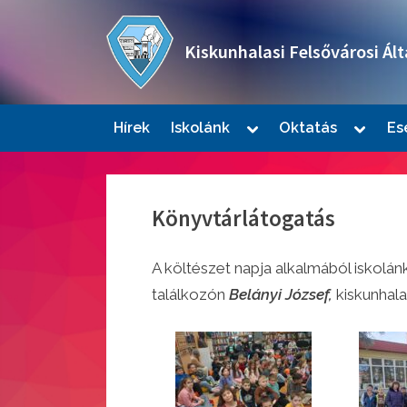
Skip
to
Kiskunhalasi Felsővárosi Ált
content
Oktatási intézmény
Toggle
Toggle
Hírek
Iskolánk
Oktatás
Es
sub-
sub-
Togg
menu
menu
sub-
men
Könyvtárlátogatás
A költészet napja alkalmából iskolánk
találkozón
Belányi József,
kiskunhal
Togg
sub-
men