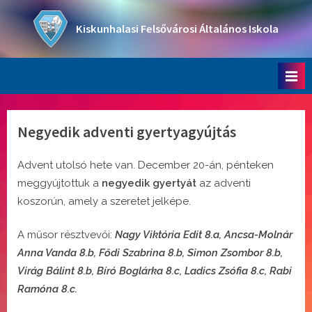
Skip
to
Kiskunhalasi Felsővárosi Általános Iskola
content
Oktatási intézmény
Negyedik adventi gyertyagyújtás
Advent utolsó hete van. December 20-án, pénteken
meggyújtottuk a
negyedik gyertyát
az adventi
koszorún, amely a szeretet jelképe.
A műsor résztvevői:
Nagy Viktória Edit 8.a, Ancsa-Molnár
Anna Vanda 8.b, Fődi Szabrina 8.b, Simon Zsombor 8.b,
Virág Bálint 8.b, Bíró Boglárka 8.c, Ladics Zsófia 8.c, Rabi
Ramóna 8.c.