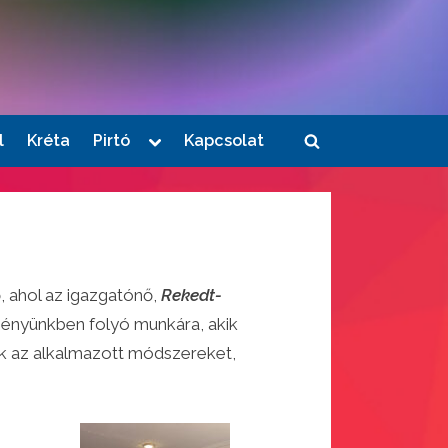
Toggle
l
Kréta
Pirtó
Kapcsolat
Toggle
sub-
menu
search
form
, ahol az igazgatónő,
Rekedt-
zményünkben folyó munkára, akik
ék az alkalmazott módszereket,