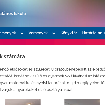
alános Iskola
Toggle
Toggle
emények
Versenyek
Könyvtár
Határtalanu
sub-
sub-
le
menu
menu
u
ök számára
eendő elsősöket és szüleiket. 8 órától benépesült az ebédlő
oztatót. Ismét sok szülő és gyermek volt kíváncsi az inté
gyar, matematika és nyelvi tanórákat, majd megfigyelhett
l várjuk a gyerekeket első osztályainkba!
le
u