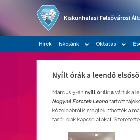
Skip
to
Kiskunhalasi Felsővárosi Ált
content
Oktatási intézmény
Toggle
Toggle
Hírek
Iskolánk
Oktatás
Es
sub-
sub-
Togg
menu
menu
sub-
men
Nyílt órák a leendő elsős
Március 5-én
nyílt órákra
vártuk a l
Nagyné Forczek Leona
tartott tájék
közelebbről is megtekinthették a ma
tanár-diák kapcsolatokat. Szeretette
Togg
sub-
men