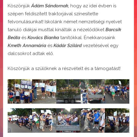
Köszönjük
Ádám Sándornak,
hogy az idei évben is
szépen feldíszített traktorjával színesítette
felvonulásunkat! Iskolánk német nemzetiségi nyelvet
tanuló diákjai musttal kínálták a nézelődőket
Barcsik
Beáta
és
Kovács Bianka
tanítókkal. Énekkarosaink
Kmeth Annamária
és
Kádár Szilárd
vezetésével egy
dalcsokrot adtak elő.
Köszönjük a szülőknek a részvételt és a támogatást!