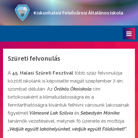
Skip
to
Kiskunhalasi Felsővárosi Általános Iskola
content
Oktatási intézmény
Szüreti felvonulás
A
45. Halasi Szüreti Fesztivál
több száz felvonulója
között iskolánk is képviselte magát szeptember 7-én,
szombat délután. Az
Örökös Ökoiskola
cím
birtokosaként a klímatudatosságra és a
fenntarthatóságra kívántuk felhívni városunk lakosainak
figyelmét
Vilmosné Lak Szilvia
és
Sebestyén Mónika
tanárnők vezetésével, melynek fő üzenete és mottója:
„Védjük együtt lakóhelyünket, védjük együtt Földünket!”.