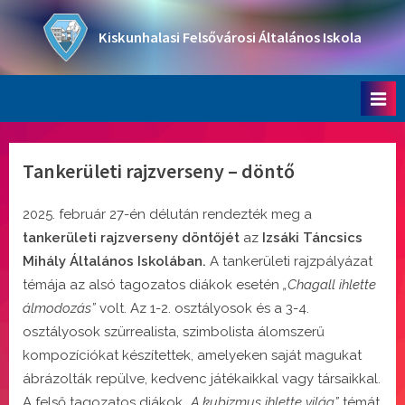
Skip
to
Kiskunhalasi Felsővárosi Általános Iskola
content
Oktatási intézmény
Tankerületi rajzverseny – döntő
2025. február 27-én délután rendezték meg a
tankerületi rajzverseny döntőjét
az
Izsáki Táncsics
Mihály Általános Iskolában.
A tankerületi rajzpályázat
témája az alsó tagozatos diákok esetén
„Chagall ihlette
álmodozás”
volt. Az 1-2. osztályosok és a 3-4.
osztályosok szürrealista, szimbolista álomszerű
kompozíciókat készítettek, amelyeken saját magukat
ábrázolták repülve, kedvenc játékaikkal vagy társaikkal.
A felső tagozatos diákok
„A kubizmus ihlette világ”
témát