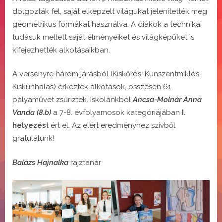
dolgozták fel, saját elképzelt világukat jelenítették meg
geometrikus formákat használva. A diákok a technikai
tudásuk mellett saját élményeiket és világképüket is
kifejezhették alkotásaikban.
A versenyre három járásból (Kiskőrös, Kunszentmiklós,
Kiskunhalas) érkeztek alkotások, összesen 61
pályaművet zsűriztek. Iskolánkból
Ancsa-Molnár Anna
Vanda (8.b)
a 7-8. évfolyamosok kategóriájában
I.
helyezés
t ért el. Az elért eredményhez szívből
gratulálunk!
Balázs Hajnalka
rajztanár