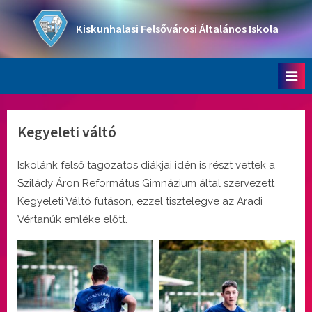
Skip
to
Kiskunhalasi Felsővárosi Általános Iskola
content
Oktatási intézmény
Kegyeleti váltó
Iskolánk felső tagozatos diákjai idén is részt vettek a
Szilády Áron Református Gimnázium által szervezett
Kegyeleti Váltó futáson, ezzel tisztelegve az Aradi
Vértanúk emléke előtt.