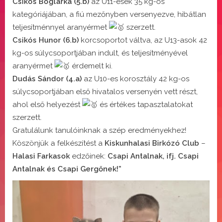
Csikós Boglárka (5.b)
az U11-esek 35 kg-os
kategóriájában, a fiú mezőnyben versenyezve, hibátlan
teljesítménnyel aranyérmet
szerzett.
Csikós Hunor (6.b)
korcsoportot váltva, az U13-asok 42
kg-os súlycsoportjában indult, és teljesítményével
aranyérmet
érdemelt ki.
Dudás Sándor (4.a)
az U10-es korosztály 42 kg-os
súlycsoportjában első hivatalos versenyén vett részt,
ahol első helyezést
és értékes tapasztalatokat
szerzett.
Gratulálunk tanulóinknak a szép eredményekhez!
Köszönjük a felkészítést a
Kiskunhalasi Birkózó Club
–
Halasi Farkasok
edzőinek:
Csapi Antalnak, ifj. Csapi
Antalnak és Csapi Gergőnek!”