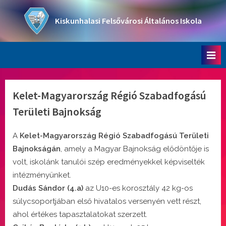
Skip
to
Kiskunhalasi Felsővárosi Általános Iskola
content
Oktatási intézmény
Kelet-Magyarország Régió Szabadfogású
Területi Bajnokság
A
Kelet-Magyarország Régió Szabadfogású Területi
Bajnokságán
, amely a Magyar Bajnokság elődöntője is
volt, iskolánk tanulói szép eredményekkel képviselték
intézményünket.
Dudás Sándor (4.a)
az U10-es korosztály 42 kg-os
súlycsoportjában első hivatalos versenyén vett részt,
ahol értékes tapasztalatokat szerzett.