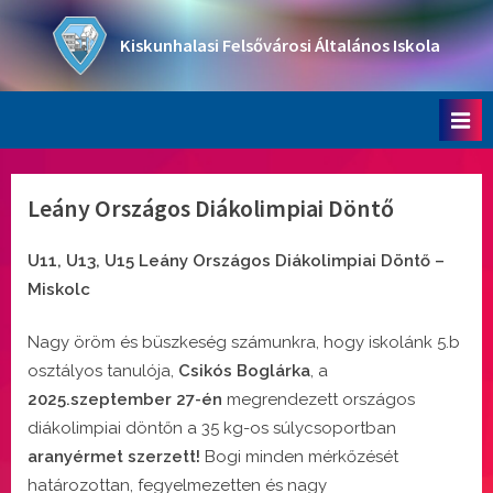
Skip
to
Kiskunhalasi Felsővárosi Általános Iskola
content
Oktatási intézmény
Leány Országos Diákolimpiai Döntő
U11, U13, U15 Leány Országos Diákolimpiai Döntő –
Miskolc
Nagy öröm és büszkeség számunkra, hogy iskolánk 5.b
osztályos tanulója,
Csikós Boglárka
, a
2025.szeptember 27-én
megrendezett országos
diákolimpiai döntőn a 35 kg-os súlycsoportban
aranyérmet
szerzett!
Bogi minden mérkőzését
határozottan, fegyelmezetten és nagy