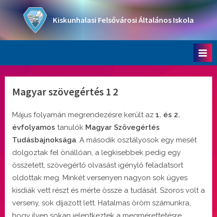
Skip
to
Kiskunhalasi Felsővárosi Általános Iskola
content
Oktatási intézmény
Magyar szövegértés 1 2
Május folyamán megrendezésre került az
1. és 2.
évfolyamos
tanulók
Magyar Szövegértés
Tudásbajnoksága
. A második osztályosok egy mesét
dolgoztak fel önállóan, a legkisebbek pedig egy
összetett, szövegértő olvasást igénylő feladatsort
oldottak meg. Minkét versenyen nagyon sok ügyes
kisdiák vett részt és mérte össze a tudását. Szoros volt a
verseny, sok díjazott lett. Hatalmas öröm számunkra,
hogy ilyen sokan jelentkeztek a megmérettetésre,