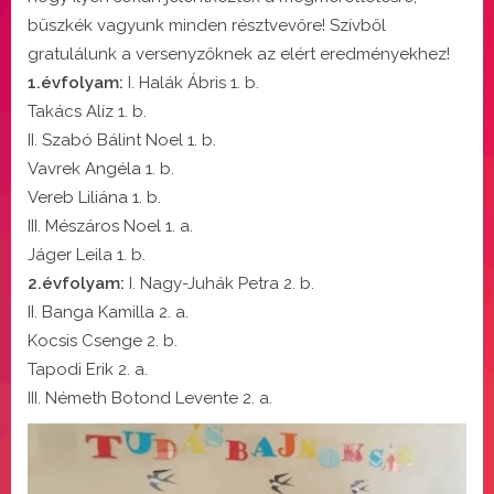
büszkék vagyunk minden résztvevőre! Szívből
gratulálunk a versenyzőknek az elért eredményekhez!
1.évfolyam:
I. Halák Ábris 1. b.
Takács Alíz 1. b.
II. Szabó Bálint Noel 1. b.
Vavrek Angéla 1. b.
Vereb Liliána 1. b.
III. Mészáros Noel 1. a.
Jáger Leila 1. b.
2.évfolyam:
I. Nagy-Juhák Petra 2. b.
II. Banga Kamilla 2. a.
Kocsis Csenge 2. b.
Tapodi Erik 2. a.
III. Németh Botond Levente 2. a.