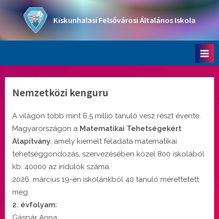
Skip
to
Kiskunhalasi Felsővárosi Általános Iskola
content
Oktatási intézmény
Nemzetközi kenguru
A világon több mint 6,5 millió tanuló vesz részt évente.
Magyarországon a
Matematikai Tehetségekért
Alapítvány
, amely kiemelt feladata matematikai
tehetséggondozás, szervezésében közel 800 iskolából
kb. 40000 az indulók száma.
2026. március 19-én iskolánkból 40 tanuló mérettetett
meg.
2. évfolyam:
Gáspár Anna