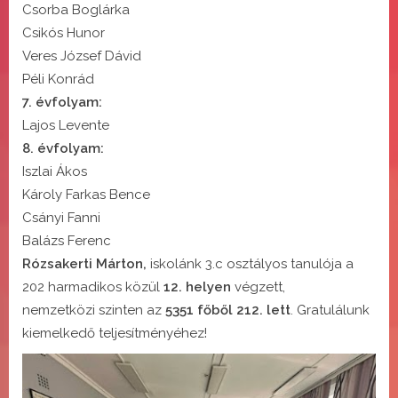
Csorba Boglárka
Csikós Hunor
Veres József Dávid
Péli Konrád
7. évfolyam:
Lajos Levente
8. évfolyam:
Iszlai Ákos
Károly Farkas Bence
Csányi Fanni
Balázs Ferenc
Rózsakerti Márton,
iskolánk 3.c osztályos tanulója a
202 harmadikos közül
12. helyen
végzett,
nemzetközi szinten az
5351 főből 212. lett
. Gratulálunk
kiemelkedő teljesítményéhez!