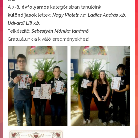
A
7-8. évfolyamos
kategóriában tanulóink
különdíjasok
lettek:
Nagy Violett 7.a, Ladics András 7.b,
Udvardi Lili 7.b.
Felkészítő:
Sebestyén Mónika tanárnő.
Gratulálunk a kiváló eredményekhez!