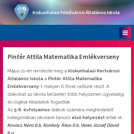
Skip
to
Kiskunhalasi Felsővárosi Általános Iskola
content
Oktatási intézmény
Pintér Attila Matematika Emlékverseny
Május 21-én rendezte meg a
Kiskunhalasi Kertvárosi
Általános Iskola
a
Pintér Attila Matematika
Emlékverseny
-t, melyen 6 fővel vettünk részt. A
diákokat az iskola területén több helyszínen ügyességi
és logikai feladatok fogadták.
Az
5-6. évfolyamos
diákok számára meghirdetett
kategóriában iskolánk tanulói
első helyezést
értek el:
Kovács Nóra 6.b, Konkoly Ákos 6.b, Veres József Dávid
6.a.