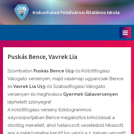
Skip
to
Kiskunhalasi Felsővárosi Általános Iskola
content
Oktatási intézmény
Puskás Bence, Vavrek Lia
Szombaton
Puskás Bence U15
-ös Kötöttfogású
Válogató versenyen, majd vasárnap ugyancsak Bence
és
Vavrek Lia U15
-ös Szabadfogású Válogató
versenyen és meghívásos
Gyermek Gálaversenyen
léphetett szőnyegre!
A kötöttfogású verseny 62kilogrammos
súlycsoportjában Bence magabiztos birkózással a
döntőig menetelt, ahol határozott vezetésből hibázott,
ami a mérkőzésébe került! Így végül a 2. helyen végzett!