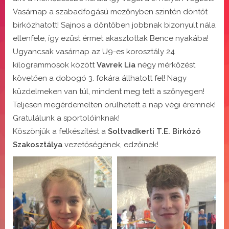
Vasárnap a szabadfogású mezőnyben szintén döntőt
birkózhatott! Sajnos a döntőben jobbnak bizonyult nála
ellenfele, így ezüst érmet akasztottak Bence nyakába!
Ugyancsak vasárnap az U9-es korosztály 24
kilogrammosok között
Vavrek Lia
négy mérkőzést
követően a dobogó 3. fokára állhatott fel! Nagy
küzdelmeken van túl, mindent meg tett a szőnyegen!
Teljesen megérdemelten örülhetett a nap végi éremnek!
Gratulálunk a sportolóinknak!
Köszönjük a felkészítést a
Soltvadkerti T.E. Birkózó
Szakosztálya
vezetőségének, edzőinek!