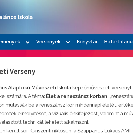
alános Iskola
Toggle
Toggle
emények
Versenyek
Könyvtár
Határtalanu
sub-
sub-
le
menu
menu
u
eti Verseny
cs Alapfokú Művészeti Iskola
képzőművészeti versenyt hi
ei számára. A téma:
Élet a reneszánsz korban
, „reneszán
n mutassák be a reneszánsz kor mindennapi életét, értékeit
retek elmélyítését, a vizuális önkifejezést, valamint a műv
le
lasztott technikát lehetett alkalmazni.
u
14-én került sor Kunszentmiklóson, a Szappanos Lukács A