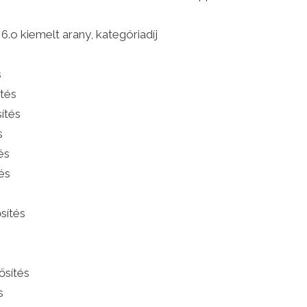
.o kiemelt arany, kategóriadíj
s
ítés
ítés
s
és
és
sítés
ősítés
s