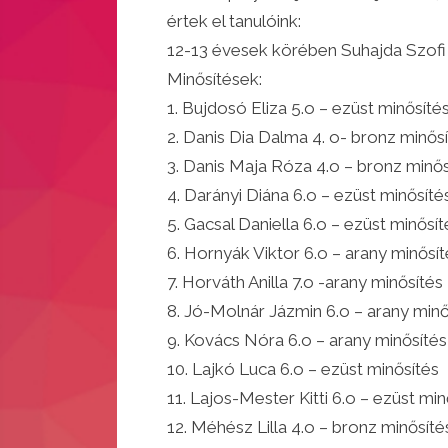
értek el tanulóink:
12-13 évesek körében Suhajda Szofi 6
Minősítések:
1. Bujdosó Eliza 5.o – ezüst minősíté
2. Danis Dia Dalma 4. o- bronz minős
3. Danis Maja Róza 4.o – bronz minős
4. Darányi Diána 6.o – ezüst minősíté
5. Gacsal Daniella 6.o – ezüst minősít
6. Hornyák Viktor 6.o – arany minősít
7. Horváth Anilla 7.o -arany minősítés
8. Jó-Molnár Jázmin 6.o – arany minő
9. Kovács Nóra 6.o – arany minősítés
10. Lajkó Luca 6.o – ezüst minősítés
11. Lajos-Mester Kitti 6.o – ezüst min
12. Méhész Lilla 4.o – bronz minősíté