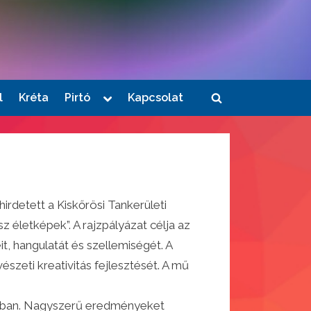
Toggle
l
Kréta
Pirtó
Kapcsolat
Toggle
sub-
menu
search
form
rdetett a Kiskőrösi Tankerületi
sz életképek”. A rajzpályázat célja az
, hangulatát és szellemiségét. A
észeti kreativitás fejlesztését. A mű
MI-ban. Nagyszerű eredményeket