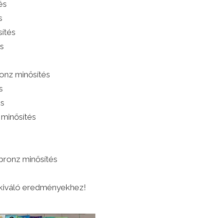
és
s
sítés
és
ronz minősítés
s
és
 minősítés
 bronz minősítés
a kiváló eredményekhez!