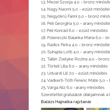
13. Mezei Szonja 4.o – bronz minősít
14. Nagy Naomi 5.o – ezüst minősíté
15. Négyökrű Fanni 5.o – bronz minő
16. Péli Georgina 5.o – arany minősít
17. Péli Konrád 6.o – ezüst minősítés
18. Polereczki Balanka Mária 6.o – b
19. Radics Petra 4.o – bronz minősíté
20. Suhajda Lotti 4.o – arany minősít
21. Tallér Zselyke Rozina 4.o – bronz
22. Törteli Lilla 6.o – arany minősítés
23. Udvardi Lili 7.o – ezüst minősítés
24. Vadkerti-Tóth Ferenc Máté 5.o –
25. Varga Aliz 6.o –arany minősítés
Szeretettel gratulálok diákjaimnak 
Balázs Hajnalka rajztanár