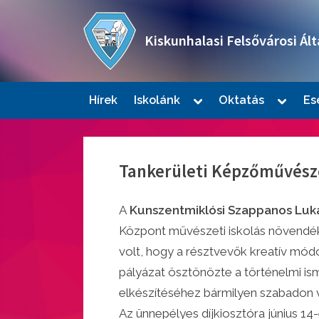
Skip
to
Kiskunhalasi Felsővárosi Ált
content
Oktatási intézmény
Toggle
Toggle
Hírek
Iskolánk
Oktatás
Es
sub-
sub-
Togg
menu
menu
sub-
men
Tankerületi Képzőművész
A
Kunszentmiklósi Szappanos Luká
Központ művészeti iskolás növendék
volt, hogy a résztvevők kreatív módo
pályázat ösztönözte a történelmi isme
Togg
sub-
elkészítéséhez bármilyen szabadon vá
men
Az ünnepélyes díjkiosztóra június 