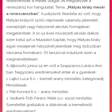
felelevenítsék a mesék világát, és megidézzék a
reneszánsz kor hangulatát. Téma:
„Mátyás király meséi
a reneszánszban”
. A pályázók feladata az volt, hogy
Mátyás királyról szóló népmesék valamely jelenetét,
szereplőjét vagy helyszínét alkotás formájában
megjelenítsék. A 10-14 éves művészeti iskolás diákok
ezen belül azt a feladatot kapták, hogy Mátyás király
egyik meséjének helyszínét jelenítsék meg dobozban
(dioráma formában). Öt tanulóval indultunk ezen a
megmérettetésen.
A díjkiosztó június 14-én volt a Szappanos Lukács Ami-
ban. Nagyszerű eredményeket értek el a gyerekek:
1. Lajkó Luca 6.o – kiemelt arany minősítés, kategóriadíj
Minősítések:
1. Péli Konrád 6.o – arany minősítés
2. Vadkerti-Tóth Ferenc Máté 5.o- ezüst minősítés
Szeretettel gratulálok a diákoknak a kiemelkedő
eredményekhez!