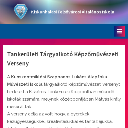
Skip
to
Kiskunhalasi Felsővárosi Általános Iskola
content
Oktatási intézmény
Tankerületi Tárgyalkotó Képzőművészeti
Verseny
A
Kunszentmiklósi Szappanos Lukács Alapfokú
Művészeti Iskola
tárgyalkotó képzőművészeti versenyt
hirdetett a Kiskőrösi Tankerületi Központban működő
iskolák számára, melynek középpontjában Mátyás király
meséi álltak.
A verseny célja az volt, hogy, a gyerekek
kézügyességükkel, kreativitásukkal és fantáziájukkal