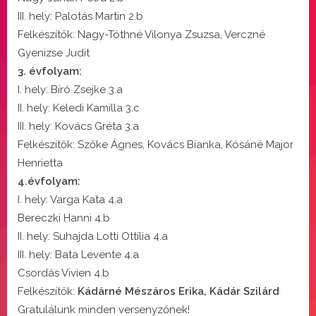
III. hely: Palotás Martin 2.b
Felkészítők: Nagy-Tóthné Vilonya Zsuzsa, Verczné
Gyenizse Judit
3. évfolyam:
I. hely: Bíró Zsejke 3.a
II. hely: Keledi Kamilla 3.c
III. hely: Kovács Gréta 3.a
Felkészítők: Szőke Ágnes, Kovács Bianka, Kósáné Major
Henrietta
4.évfolyam:
I. hely: Varga Kata 4.a
​Bereczki Hanni 4.b
II. hely: Suhajda Lotti Ottília 4.a
III. hely: Bata Levente 4.a
​Csordás Vivien 4.b
Felkészítők:
Kádárné Mészáros Erika, Kádár Szilárd
Gratulálunk minden versenyzőnek!