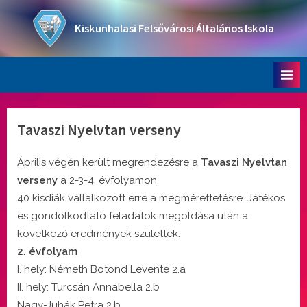
Skip
to
Kiskunhalasi Felsővárosi Általános Iskola
content
Oktatási intézmény
Tavaszi Nyelvtan verseny
Április végén került megrendezésre a
Tavaszi Nyelvtan
verseny
a 2-3-4. évfolyamon.
40 kisdiák vállalkozott erre a megmérettetésre. Játékos
és gondolkodtató feladatok megoldása után a
következő eredmények születtek:
2. évfolyam
I. hely: Németh Botond Levente 2.a
II. hely: Turcsán Annabella 2.b
​Nagy-Juhák Petra 2.b