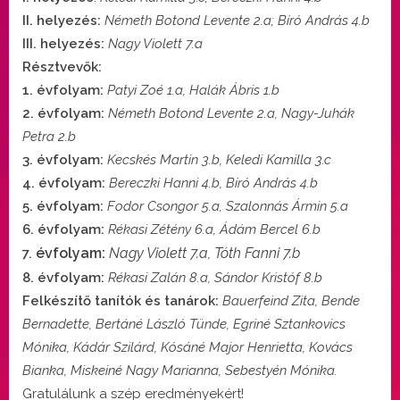
II. helyezés:
Németh Botond Levente 2.a; Bíró András 4.b
III. helyezés:
Nagy Violett 7.a
Résztvevők:
1. évfolyam:
Patyi Zoé 1.a, Halák Ábris 1.b
2. évfolyam:
Németh Botond Levente 2.a, Nagy-Juhák
Petra 2.b
3. évfolyam:
Kecskés Martin 3.b, Keledi Kamilla 3.c
4. évfolyam:
Bereczki Hanni 4.b, Bíró András 4.b
5. évfolyam:
Fodor Csongor 5.a, Szalonnás Ármin 5.a
6. évfolyam:
Rékasi Zétény 6.a, Ádám Bercel 6.b
évfolyam:
Nagy Violett 7.a, Tóth Fanni 7.b
7.
8. évfolyam:
Rékasi Zalán 8.a, Sándor Kristóf 8.b
Felkészítő tanítók és tanárok:
Bauerfeind Zita, Bende
Bernadette, Bertáné László Tünde, Egriné Sztankovics
Mónika, Kádár Szilárd, Kósáné Major Henrietta, Kovács
Bianka, Miskeiné Nagy Marianna, Sebestyén Mónika.
Gratulálunk a szép eredményekért!