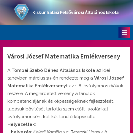
Skip
to
Kiskunhalasi Felsővárosi Általános Iskola
content
Oktatási intézmény
Városi József Matematika Emlékverseny
A
Tompai Szabó Dénes Általános Iskola
az idei
tanévben március 19-én rendezte meg a
Városi József
Matematika Emlékversenyt
az 1-8. évfolyamos diákok
részére. A meghirdetett verseny a tanulók
kompetenciájának és képességeiknek fejlesztését,
tudásuk bővítését tartotta szem előtt. Iskolánkat
évfolyamonként két-két tanuló képviselte.
Helyezettek:
I. helyezés
:
Keledi Kamilla 3.c; Bereczki Hanni 4.b