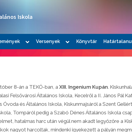
alános Iskola
Toggle
Toggle
emények
Versenyek
Könyvtár
Határtalanu
sub-
sub-
le
menu
menu
u
któber 8-án a TEKÓ-ban, a
XIII. Ingenium Kupán
. Kiskunha
asi Felsővárosi Általános Iskola, Kecelről a II. János Pál K
 Óvoda és Általános Iskola, Kiskunmajsáról a Szent Gellért 
skola, Tompáról pedig a Szabó Dénes Általános Iskola csapa
le
met, hatalmas harc után végül nem akadt legyőzőre a Kis
u
diákok nagyot harcoltak, mindenki igyekezett a pályán megmu