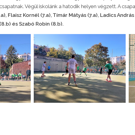
sapatnak. Végül iskolánk a hatodik helyen végzett. A csapat
.a), Flaisz Kornél (7.a), Tímár Mátyás (7.a), Ladics Andrá
8.b) és Szabó Robin (8.b).