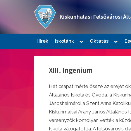
Skip
to
Kiskunhalasi Felsővárosi Ált
content
Oktatási intézmény
Toggle
Toggle
Hírek
Iskolánk
Oktatás
Es
sub-
sub-
Togg
menu
menu
sub-
men
XIII. Ingenium
Hét csapat mérte össze az erejét o
Általános Iskola és Óvoda, a Kiskunhal
Jánoshalmáról a Szent Anna Katolikus
Kiskunmajsai Arany János Általános I
Togg
sub-
versenyzők komolyan vették a küzdel
men
Iskola válogatottja. A felsővárosis 