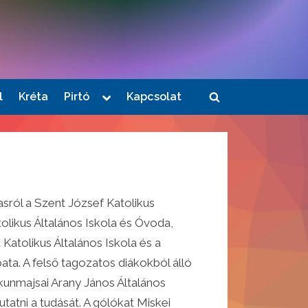
Toggle
l
Kréta
Pirtó
Kapcsolat
Toggle
sub-
menu
search
form
lasról a Szent József Katolikus
atolikus Általános Iskola és Óvoda,
Katolikus Általános Iskola és a
ta. A felső tagozatos diákokból álló
kunmajsai Arany János Általános
tatni a tudását. A gólókat Miskei