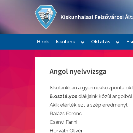
Skip
to
Kiskunhalasi Felsővárosi Ált
content
Oktatási intézmény
Toggle
Toggle
Hírek
Iskolánk
Oktatás
Es
sub-
sub-
Togg
menu
menu
sub-
men
Angol nyelvvizsga
Iskolánkban a gyermekközpontú okta
8.osztályos
diákjaink közül angolból
Akik elérték ezt a szép eredményt:
Balázs Ferenc
Togg
sub-
Csányi Fanni
men
Horváth Olivér