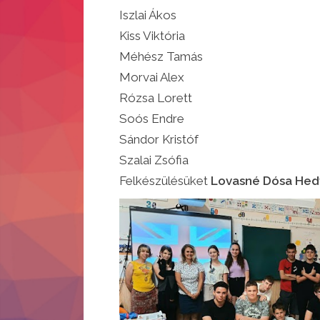
Iszlai Ákos
Kiss Viktória
Méhész Tamás
Morvai Alex
Rózsa Lorett
Soós Endre
Sándor Kristóf
Szalai Zsófia
Felkészülésüket
Lovasné Dósa Hed