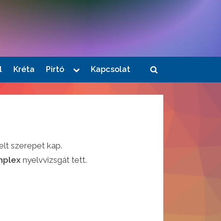
Toggle
l
Kréta
Pirtó
Kapcsolat
Toggle
sub-
menu
search
form
lt szerepet kap.
mplex
nyelvvizsgát tett.