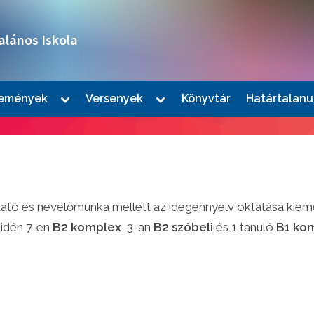
alános Iskola
Toggle
Toggle
emények
Versenyek
Könyvtár
Határtalanu
sub-
sub-
le
menu
menu
u
tó és nevelőmunka mellett az idegennyelv oktatása kieme
 idén 7-en
B2 komplex
, 3-an
B2 szóbeli
és 1 tanuló
B1 ko
le
u