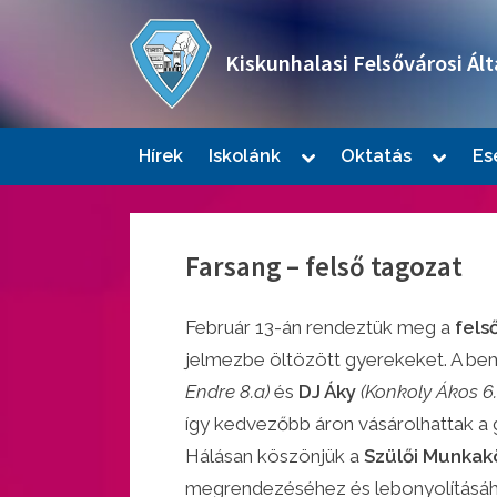
Skip
to
Kiskunhalasi Felsővárosi Ált
content
Oktatási intézmény
Toggle
Toggle
Hírek
Iskolánk
Oktatás
Es
sub-
sub-
Togg
menu
menu
sub-
men
Farsang – felső tagozat
Február 13-án rendeztük meg a
fels
jelmezbe öltözött gyerekeket. A bemu
Endre 8.a)
és
DJ Áky
(Konkoly Ákos 6
így kedvezőbb áron vásárolhattak a 
Togg
sub-
Hálásan köszönjük a
Szülői Munka
men
megrendezéséhez és lebonyolításá