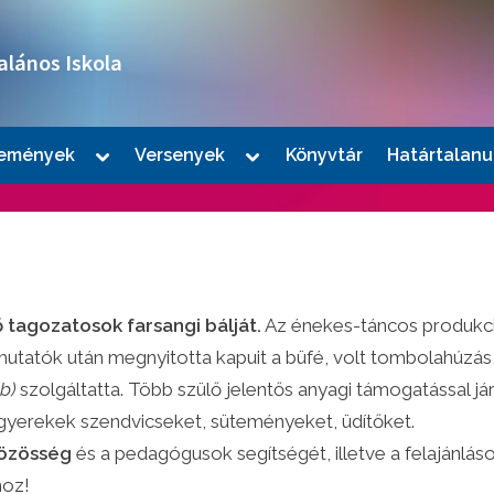
alános Iskola
Toggle
Toggle
emények
Versenyek
Könyvtár
Határtalanu
sub-
sub-
le
menu
menu
u
ő tagozatosok
farsangi bálját.
Az énekes-táncos produkció
tatók után megnyitotta kapuit a büfé, volt tombolahúzás, 
.b)
szolgáltatta. Több szülő jelentős anyagi támogatással j
gyerekek szendvicseket, süteményeket, üdítőket.
le
közösség
és a pedagógusok segítségét, illetve a felajánláso
u
hoz!