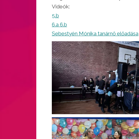
Videók:
5.b
6.a 6.b
Sebestyén Mónika tanárnő előadása