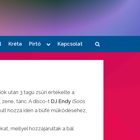
Toggle
l
Kréta
Pirtó
Kapcsolat
Toggle
sub-
menu
search
form
k után 3 tagú zsűri értékelte a
zene, tánc. A disco-t
DJ Endy
(Soós
árult hozzá idén a büfé működéséhez,
kat, mellyel hozzájárultak a bál