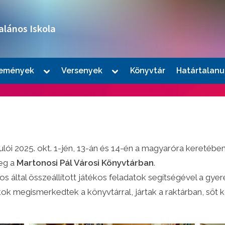
alános Iskola
Toggle
Toggle
emények
Versenyek
Könyvtár
Határtalanu
sub-
sub-
le
menu
menu
u
ulói 2025. okt. 1-jén, 13-án és 14-én a magyaróra kereté
eg a
Martonosi Pál Városi Könyvtárban
.
 által összeállított játékos feladatok segítségével a gye
ok megismerkedtek a könyvtárral, jártak a raktárban, sőt k
le
u