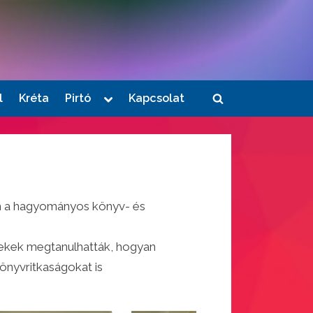
Toggle
l
Kréta
Pirtó
Kapcsolat
Toggle
sub-
menu
search
form
ben a hagyományos könyv- és
rekek megtanulhatták, hogyan
önyvritkaságokat is