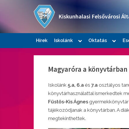
Skip
to
Kiskunhalasi Felsővárosi Ált
content
Oktatási intézmény
Toggle
Toggle
Hírek
Iskolánk
Oktatás
Es
sub-
sub-
Togg
menu
menu
sub-
men
Magyaróra a könyvtárban
Iskolánk
5.a, 6.a
és
7.a
osztályos tan
könyvtárhasználattal ismerkedtek m
Füstös-Kis Ágnes
gyermekkönyvtáros
tájékozódjanak a könyvtárban. A diák
Togg
sub-
megtekinthettek.
men