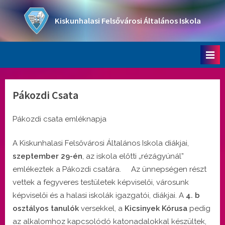
Skip
to
Kiskunhalasi Felsővárosi Általános Iskola
content
Oktatási intézmény
Pákozdi Csata
Pákozdi csata emléknapja
A Kiskunhalasi Felsővárosi Általános Iskola diákjai,
szeptember 29-én
, az iskola előtti „rézágyúnál”
emlékeztek a Pákozdi csatára. Az ünnepségen részt
vettek a fegyveres testületek képviselői, városunk
képviselői és a halasi iskolák igazgatói, diákjai. A
4. b
osztályos tanulók
versekkel, a
Kicsinyek Kórusa
pedig
az alkalomhoz kapcsolódó katonadalokkal készültek,