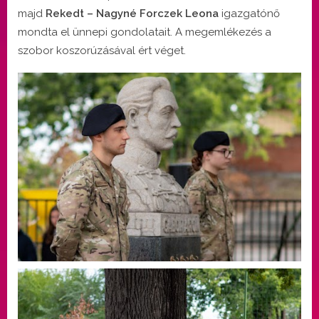
majd
Rekedt – Nagyné Forczek Leona
igazgatónő
mondta el ünnepi gondolatait. A megemlékezés a
szobor koszorúzásával ért véget.